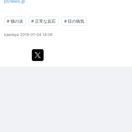
psnews.jp
#
猫の涙
#
正常な反応
#
目の病気
kaedeya
2019-01-04 14:09